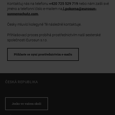
Kontaktuj nás na telefonu
+420 725 529 719
nebo nám zašli své
jméno a telefonní číslo e-mailem na
l.pokorna@eurosun-
sonnenschutz.com
.
Česky mluvící kolegyně Tě následně kontaktuje.
Přihlašovací proces probíhá prostřednictvím naší sesterské
společnosti Eurosun s.r.o.
Přihlaste se nyní prostřednictvím e-mailu
ČESKÁ REPUBLIKA
Josko ve vašem okolí