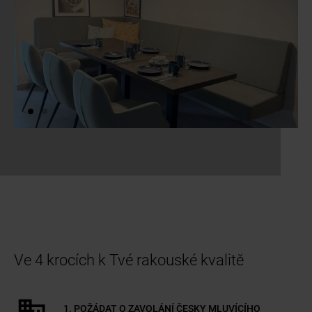
a11y.jump_slider_start
Ve 4 krocích k Tvé rakouské kvalitě
1. POŽÁDAT O ZAVOLÁNÍ ČESKY MLUVÍCÍHO