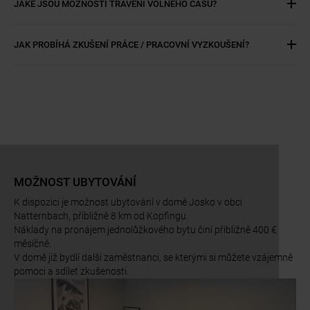
JAKÉ JSOU MOŽNOSTI TRÁVENÍ VOLNÉHO ČASU?
JAK PROBÍHÁ ZKUŠENÍ PRÁCE / PRACOVNÍ VYZKOUŠENÍ?
MOŽNOST UBYTOVÁNÍ
K dispozici je možnost ubytování v domě Josko v obci
Natternbach, přibližně 8 km od Kopfingu.
Náklady na pronájem jednolůžkového bytu činí přibližně 400 €
měsíčně.
V domě již bydlí další zaměstnanci, se kterými si můžete vzájemně
pomoci a sdílet zkušenosti.
a11y.jump_slider_end