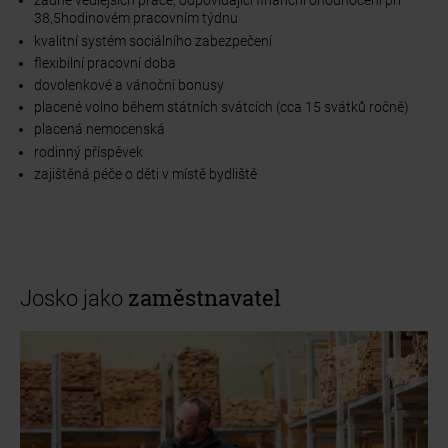
žádné vedlejších práce, odpovídající finanční ohodnocení při
38,5hodinovém pracovním týdnu
kvalitní systém sociálního zabezpečení
flexibilní pracovní doba
dovolenkové a vánoční bonusy
placené volno během státních svátcích (cca 15 svátků ročně)
placená nemocenská
rodinný příspěvek
zajištěná péče o děti v místě bydliště
zaměstnavatel
Josko jako