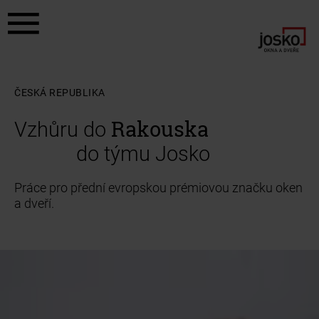
a11y.jump_to_content
a11y.jump_to_footer
ČESKÁ REPUBLIKA
Rakouska
Vzhůru do
do týmu Josko
Práce pro přední evropskou prémiovou značku oken
a dveří.