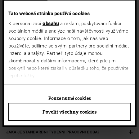
Tato webová stránka používá cookies
K personalizaci
obsahu
a reklam, poskytování funkcí
ČASTO
sociálních médií a analýze naší návštěvnosti využíváme
KLADENÉ OTÁZKY
soubory cookie. Informace o tom, jak náš web
používáte, sdílíme se svými partnery pro sociální média,
JAKOU ÚROVEŇ MZDY MOHU OČEKÁVAT PŘI PRÁCI NA PLNÝ
inzerci a analýzy. Partneři tyto údaje mohou
ÚVAZEK?
zkombinovat s dalšími informacemi, které jste jim
poskytli nebo které získali v důsledku toho, že používáte
jejich služby.
POSKYTUJE JOSKO FINANČNÍ PODPORU?
CO KDYŽ ONEMOCNÍM?
Pouze nutné cookies
Povolit všechny cookies
EXISTUJÍ DAŇOVÉ ÚLEVY A PŘÍSPĚVKY?
JAKÁ JE STANDARDNÍ TÝDENNÍ PRACOVNÍ DOBA?