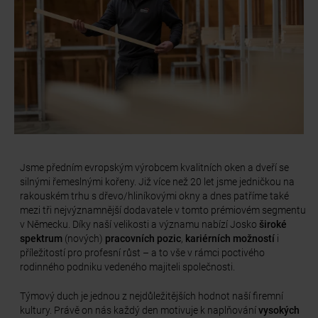
Jsme předním evropským výrobcem kvalitních oken a dveří se
silnými řemeslnými kořeny. Již více než 20 let jsme jedničkou na
rakouském trhu s dřevo/hliníkovými okny a dnes patříme také
mezi tři nejvýznamnější dodavatele v tomto prémiovém segmentu
v Německu. Díky naší velikosti a významu nabízí Josko
široké
spektrum
(nových)
pracovních pozic
,
kariérních možností
i
příležitostí pro profesní růst – a to vše v rámci poctivého
rodinného podniku vedeného majiteli společnosti.
Týmový duch je jednou z nejdůležitějších hodnot naší firemní
kultury. Právě on nás každý den motivuje k naplňování
vysokých