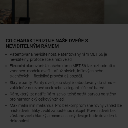
CO CHARAKTERIZUJE NAŠE DVEŘE S
NEVIDITELNÝM RÁMEM
Patentovaná neviditelnost: Patentovaný rám MET 56 je
neviditelný, protože zcela mizí ve zdi.
Flexibilní plánování: U našeho rámu MET 56 lze rozhodnutí o
vhodném modelu dveří – ať už plných, loftových nebo
skleněných – flexibilně provést až později.
Skryté panty: Panty dveří jsou skrytě zabudovány do rámu –
volitelně z nerezové oceli nebo v elegantní černé barvě.
Rám, který lze natřít: Rám lze volitelně natřít barvou na stěny –
pro harmonický celkový vzhled.
Maximální minimalismus: Pro bezkompromisně rovný vzhled lze
místo dveřní kliky zvolit zapuštěnou rukojeť. Povrch dveří tak
zůstane zcela hladký a minimalistický design bude doveden k
dokonalosti.