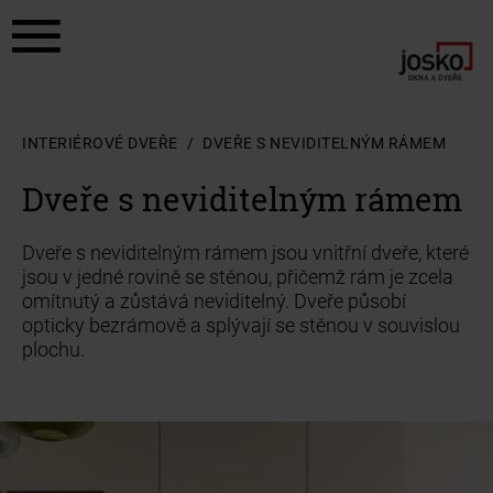
a11y.jump_to_content
a11y.jump_to_footer
INTERIÉROVÉ DVEŘE
DVEŘE S NEVIDITELNÝM RÁMEM
Dveře s neviditelným rámem
Dveře s neviditelným rámem jsou vnitřní dveře, které
jsou v jedné rovině se stěnou, přičemž rám je zcela
omítnutý a zůstává neviditelný. Dveře působí
opticky bezrámově a splývají se stěnou v souvislou
plochu.