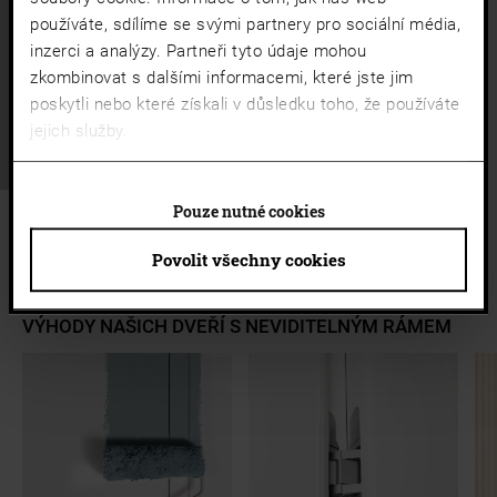
SKLENĚNÉ DVEŘE V JEDNÉ ROVINĚ SE ZDÍ
používáte, sdílíme se svými partnery pro sociální média,
Skleněné dveře s čistými liniemi, s příčkami i bez nich
inzerci a analýzy. Partneři tyto údaje mohou
zkombinovat s dalšími informacemi, které jste jim
poskytli nebo které získali v důsledku toho, že používáte
Zažijte MET Loft
jejich služby.
Pouze nutné cookies
Povolit všechny cookies
VÝHODY NAŠICH DVEŘÍ S NEVIDITELNÝM RÁMEM
a11y.jump_slider_end