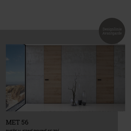
Designlinie
Avantgarde
a11y.jump_slider_end
a11y.jump_slider_start
MET 56
DVEŘE V JEDNÉ ROVINĚ SE ZDÍ