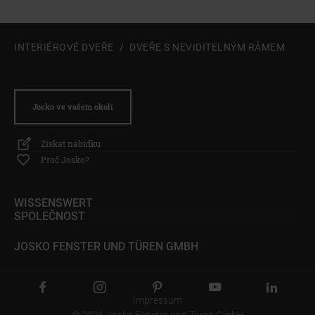
INTERIÉROVÉ DVEŘE
DVEŘE S NEVIDITELNÝM RÁMEM
Josko ve vašem okolí
Získat nabídku
Proč Josko?
WISSENSWERT
SPOLEČNOST
JOSKO FENSTER UND TÜREN GMBH
Impressum
© 2026 Josko Fenster und Türen GmbH