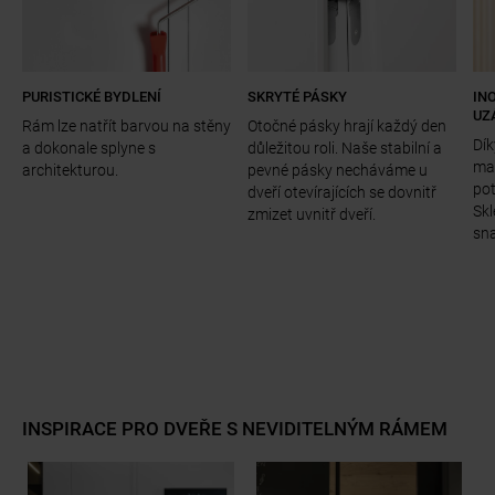
PURISTICKÉ BYDLENÍ
SKRYTÉ PÁSKY
IN
UZ
Rám lze natřít barvou na stěny
Otočné pásky hrají každý den
Dík
a dokonale splyne s
důležitou roli. Naše stabilní a
mag
architekturou.
pevné pásky necháváme u
pot
dveří otevírajících se dovnitř
Skl
zmizet uvnitř dveří.
sna
a11y.jump_slider_start
INSPIRACE PRO DVEŘE S NEVIDITELNÝM RÁMEM