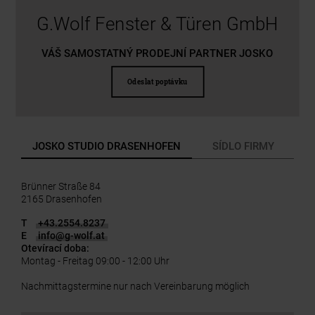
G.Wolf Fenster & Türen GmbH
VÁŠ SAMOSTATNÝ PRODEJNÍ PARTNER JOSKO
Odeslat poptávku
JOSKO STUDIO DRASENHOFEN
SÍDLO FIRMY
Brünner Straße 84
2165 Drasenhofen
T
+43.2554.8237
E
info
@
g-wolf.at
Otevírací doba:
Montag - Freitag 09:00 - 12:00 Uhr
Nachmittagstermine nur nach Vereinbarung möglich