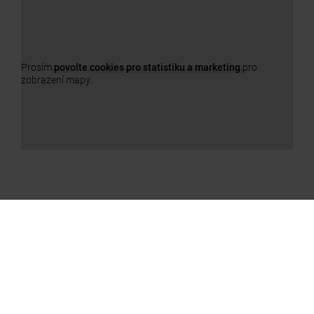
Prosím
povolte cookies pro statistiku a marketing
pro
zobrazení mapy.
NAŠE PRODUKTY
a11y.jump_slider_end