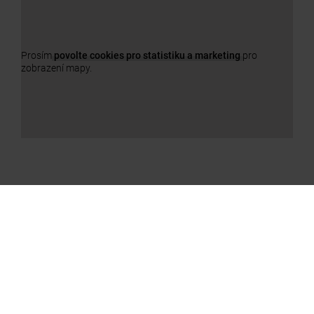
Prosím
povolte cookies pro statistiku a marketing
pro
zobrazení mapy.
NAŠE PRODUKTY
a11y.jump_slider_end