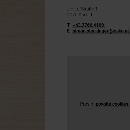
Josko-Straße 1
4770 Andorf
T
+43.7766.4169
E
simon.stockinger
@
josko.at
Prosím
povolte cookies 