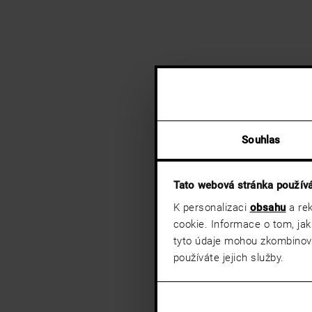
Souhlas
Tato webová stránka použív
K personalizaci
obsahu
a rek
cookie. Informace o tom, jak
tyto údaje mohou zkombinovat
používáte jejich služby.