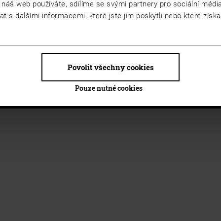
 náš web používáte, sdílíme se svými partnery pro sociální média,
 s dalšími informacemi, které jste jim poskytli nebo které získal
Povolit všechny cookies
Pouze nutné cookies