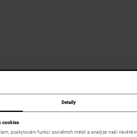
Detaily
á cookies
lam, poskytování funkcí sociálních médií a analýze naší návště