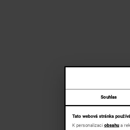
Souhlas
Tato webová stránka použív
K personalizaci
obsahu
a rek