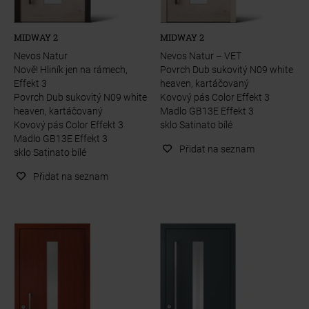
MIDWAY 2
MIDWAY 2
Nevos Natur
Nevos Natur – VET
Nově! Hliník jen na rámech,
Povrch Dub sukovitý N09 white
Effekt 3
heaven, kartáčovaný
Povrch Dub sukovitý N09 white
Kovový pás Color Effekt 3
heaven, kartáčovaný
Madlo GB13E Effekt 3
Kovový pás Color Effekt 3
sklo Satinato bílé
Madlo GB13E Effekt 3
Přidat na seznam
sklo Satinato bílé
Přidat na seznam