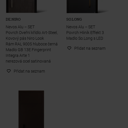
DE.NIRO
SO.LONG
Nevos Alu – SET
Nevos Alu – SET
Povrch Dveřní křídlo Art-Steel,
Povrch Hliník Effekt 3
Kovový pás Niro Look
Madlo So.Long s LED
Rám RAL 9005 hluboce černá
Přidat na seznam
Madlo GB 13E Fingerprint
Integra Arte 1
nerezová ocel satinovaná
Přidat na seznam