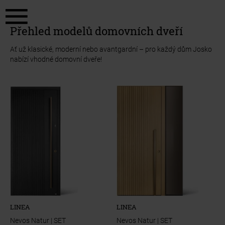
a11y.jump_to_content
a11y.jump_to_footer
Přehled modelů domovních dveří
Ať už klasické, moderní nebo avantgardní – pro každý dům Josko
nabízí vhodné domovní dveře!
LINEA
LINEA
Nevos Natur | SET
Nevos Natur | SET