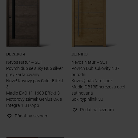
DE.NIRO 4
DE.NIRO
Nevos Natur – SET
Nevos Natur – SET
Povrch dub se suky N06 silver
Povrch Dub sukovitý N07
grey kartáčovaný
přírodní
Nově! Kovový pás Color Effekt
Kovový pás Niro Look
3
Madlo GB13E nerezová ocel
Madlo EVO 11-1600 Effekt 3
satinovaná
Motorový zámek Genius CA s
Sokl typ hliník 30
Integra 1 BT/App
Přidat na seznam
Přidat na seznam