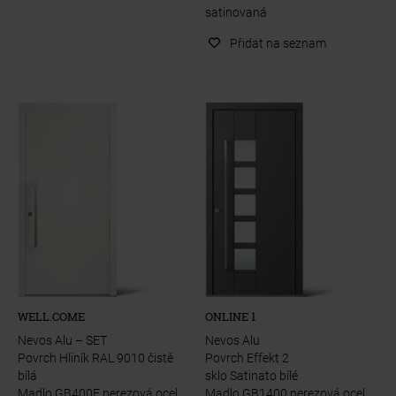
satinovaná
Přidat na seznam
WELL.COME
ONLINE 1
Nevos Alu – SET
Nevos Alu
Povrch Hliník RAL 9010 čistě
Povrch Effekt 2
bílá
sklo Satinato bílé
Madlo GB400E nerezová ocel
Madlo GB1400 nerezová ocel