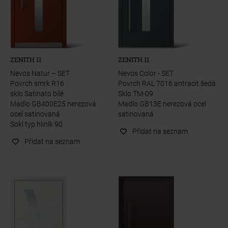
ZENITH 11
ZENITH 11
Nevos Natur – SET
Nevos Color - SET
Povrch smrk R16
Povrch RAL 7016 antracit.šedá
sklo Satinato bílé
Sklo TM-09
Madlo GB400E25 nerezová
Madlo GB13E nerezová ocel
ocel satinovaná
satinovaná
Sokl typ hliník 90
Přidat na seznam
Přidat na seznam