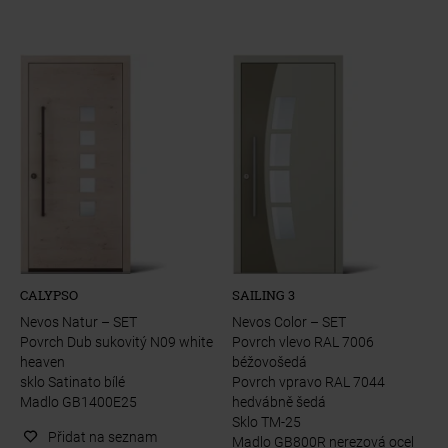
CALYPSO
SAILING 3
Nevos Natur – SET
Nevos Color – SET
Povrch Dub sukovitý N09 white
Povrch vlevo RAL 7006
heaven
béžovošedá
sklo Satinato bílé
Povrch vpravo RAL 7044
Madlo GB1400E25
hedvábně šedá
Sklo TM-25
Přidat na seznam
Madlo GB800R nerezová ocel