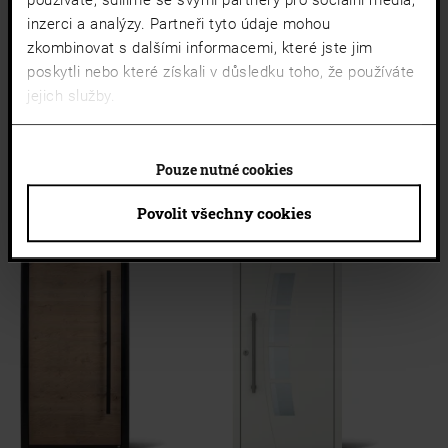
používáte, sdílíme se svými partnery pro sociální média,
inzerci a analýzy. Partneři tyto údaje mohou
zkombinovat s dalšími informacemi, které jste jim
INPUT
poskytli nebo které získali v důsledku toho, že používáte
Nevos Color
jejich služby.
S bočním dílem, povrch RAL 7048 perlmaus šedá, madlo GB13E
nerezová ocel satinovaná, sklo TM pásy pozitivní, sokl typ hliník 30
Přidat na seznam
Pouze nutné cookies
Povolit všechny cookies