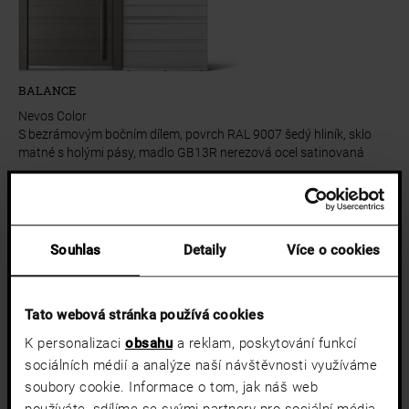
BALANCE
Nevos Color
S bezrámovým bočním dílem, povrch RAL 9007 šedý hliník, sklo
matné s holými pásy, madlo GB13R nerezová ocel satinovaná
Přidat na seznam
Souhlas
Detaily
Více o cookies
Tato webová stránka používá cookies
K personalizaci
obsahu
a reklam, poskytování funkcí
sociálních médií a analýze naší návštěvnosti využíváme
soubory cookie. Informace o tom, jak náš web