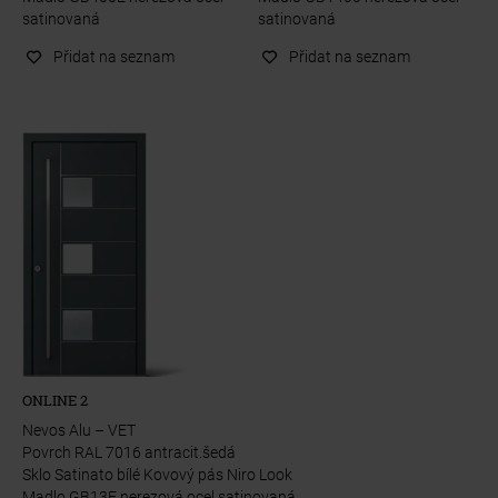
satinovaná
satinovaná
Přidat na seznam
Přidat na seznam
ONLINE 2
Nevos Alu – VET
Povrch RAL 7016 antracit.šedá
Sklo Satinato bílé Kovový pás Niro Look
Madlo GB13E nerezová ocel satinovaná