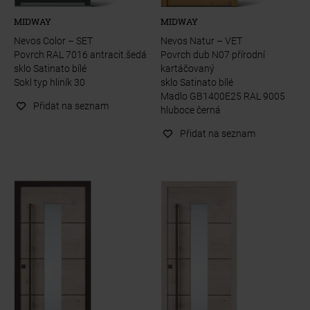
MIDWAY
MIDWAY
Nevos Color – SET
Nevos Natur – VET
Povrch RAL 7016 antracit.šedá
Povrch dub N07 přírodní
sklo Satinato bílé
kartáčovaný
Sokl typ hliník 30
sklo Satinato bílé
Madlo GB1400E25 RAL 9005
Přidat na seznam
hluboce černá
Přidat na seznam