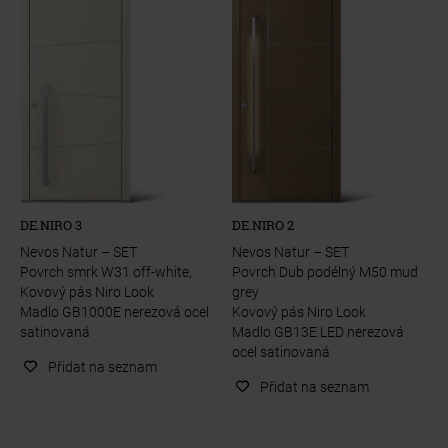
DE.NIRO 3
DE.NIRO 2
Nevos Natur – SET
Nevos Natur – SET
Povrch smrk W31 off-white,
Povrch Dub podélný M50 mud
Kovový pás Niro Look
grey
Madlo GB1000E nerezová ocel
Kovový pás Niro Look
satinovaná
Madlo GB13E LED nerezová
ocel satinovaná
Přidat na seznam
Přidat na seznam