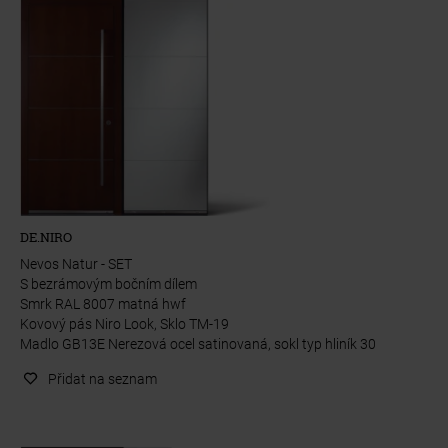
DE.NIRO
Nevos Natur - SET
S bezrámovým bočním dílem
Smrk RAL 8007 matná hwf
Kovový pás Niro Look, Sklo TM-19
Madlo GB13E Nerezová ocel satinovaná, sokl typ hliník 30
Přidat na seznam