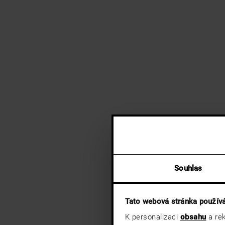
Souhlas
Tato webová stránka použív
K personalizaci
obsahu
a rek