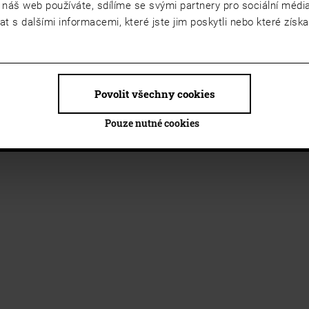
 náš web používáte, sdílíme se svými partnery pro sociální média,
 s dalšími informacemi, které jste jim poskytli nebo které získal
Povolit všechny cookies
Pouze nutné cookies