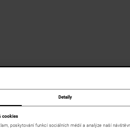
Detaily
á cookies
lam, poskytování funkcí sociálních médií a analýze naší návště