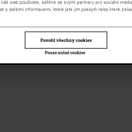
 náš web používáte, sdílíme se svými partnery pro sociální média,
 s dalšími informacemi, které jste jim poskytli nebo které získal
Povolit všechny cookies
Pouze nutné cookies