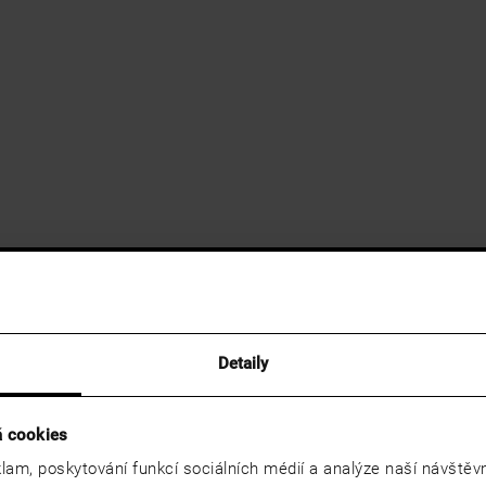
Detaily
á cookies
lam, poskytování funkcí sociálních médií a analýze naší návště