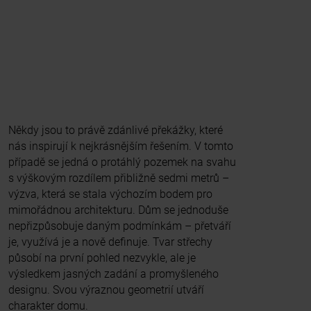
Někdy jsou to právě zdánlivé překážky, které
nás inspirují k nejkrásnějším řešením. V tomto
případě se jedná o protáhlý pozemek na svahu
s výškovým rozdílem přibližně sedmi metrů –
výzva, která se stala výchozím bodem pro
mimořádnou architekturu. Dům se jednoduše
nepřizpůsobuje daným podmínkám – přetváří
je, využívá je a nově definuje. Tvar střechy
působí na první pohled nezvykle, ale je
výsledkem jasných zadání a promyšleného
designu. Svou výraznou geometrií utváří
charakter domu.