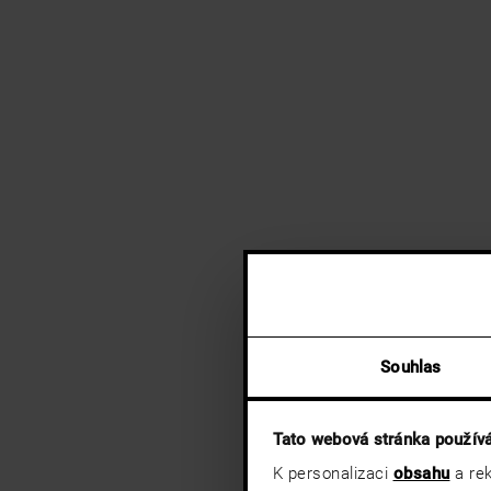
Souhlas
Tato webová stránka použív
K personalizaci
obsahu
a rek