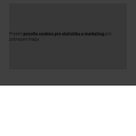
Prosím
povolte cookies pro statistiku a marketing
pro
zobrazení mapy.
NAŠE PRODUKTY
a11y.jump_slider_end