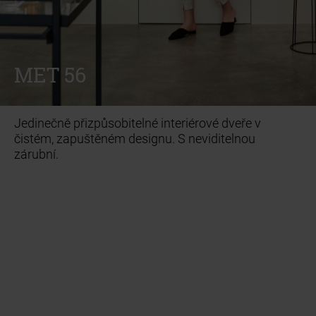
INTERIÉROVÉ DVEŘE
INTERIÉROVÉ DVEŘE
MET
MET
MET 56
MET 56
Jedinečně přizpůsobitelné interiérové dveře v
čistém, zapuštěném designu. S neviditelnou
zárubní.