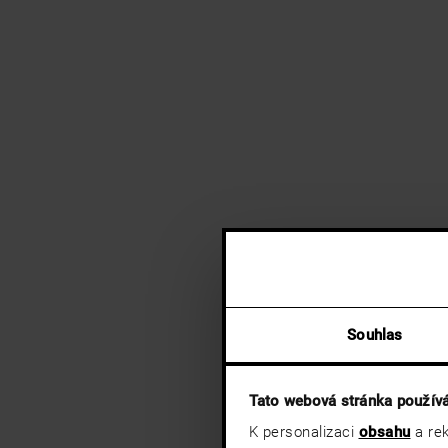
Souhlas
Tato webová stránka použív
K personalizaci
obsahu
a rek