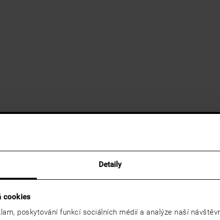
Detaily
á cookies
lam, poskytování funkcí sociálních médií a analýze naší návště