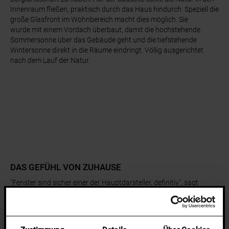
Innenraum fließen, praktisch durch das Haus hindurch. Speziell die
große Glasfront im Wohnbereich macht dies möglich. Sie
wurde mit einem Vordach überbaut, damit die hochstehende
Sommersonne über das Gebäude geht und die tiefstehende
Wintersonne direkt in die Räume eindringt. Völlig ausgerichtet
nach dem Lauf der Natur.
DAS GEFÜHL VON ZUHAUSE
"Fenster sind sicher einer der Hauptdarsteller, definitiv", sagt
Manuel. Auf Reisen haben die beiden viele
Gestaltungsmöglichkeiten kennengelernt: "Als wir in New York
waren, da haben wir in einem kleinen Zimmer gewohnt, aber mit
riesengroßen Fenstern. Ich hatte das Gefühl in der Stadt