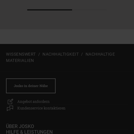
Zum Beginn des Sliders springen
WISSENSWERT
NACHHALTIGKEIT
NACHHALTIGE
MATERIALIEN
Josko in deiner Nähe
Angebot anfordern
Kundenservice kontaktieren
ÜBER JOSKO
HILFE & LEISTUNGEN