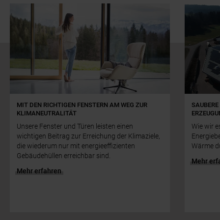
Slider überspringen
MIT DEN RICHTIGEN FENSTERN AM WEG ZUR
SAUBERE 
KLIMANEUTRALITÄT
RZEUGUN
Unsere Fenster und Türen leisten einen
Wie wir e
wichtigen Beitrag zur Erreichung der Klimaziele,
Energieb
die wiederum nur mit energieeffizienten
Wärme du
Gebäudehüllen erreichbar sind.
Mehr erf
Mehr erfahren