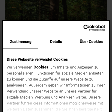
Zustimmung
Details
Über Cookies
Diese Webseite verwendet Cookies
Wir verwenden
Cookies
, um Inhalte und Anzeigen zu
personalisieren, Funktionen für soziale Medien anbieten
Kurze Transportwege und die
Reduktion von CO₂-Emissionen
zu können und die Zugriffe auf unsere Website zu
sind uns so wichtig, dass wir uns vor einigen Jahren sogar ganz
bewusst dazu entschlossen haben, die Holzart
Oregon
mit
analysieren. Außerdem geben wir Informationen zu Ihrer
Bezugsquelle
aus Kanada nicht mehr weiter zu verwenden.
Verwendung unserer Website an unsere Partner für
Obwohl es wie alle anderen nur aus nachhaltig zertifizierter
soziale Medien, Werbung und Analysen weiter. Unsere
Fortwirtschaft stammte und eine hohe Qualität hatte. Während
Partner führen diese Informationen möglicherweise mit
viele andere Anbieter in unserer Branche weiterhin Materialien aus
weiteren Daten zusammen, die Sie ihnen bereitgestellt
weiter Ferne beziehen, setzen wir so ein starkes Zeichen im Sinne