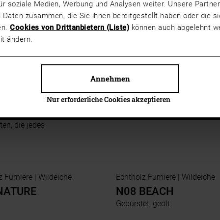
NUDE
ür soziale Medien, Werbung und Analysen weiter. Unsere Partner
 Daten zusammen, die Sie ihnen bereitgestellt haben oder die 
t, geölt
en.
Cookies von Drittanbietern (Liste)
können auch abgelehnt we
it ändern.
Annehmen
Nur erforderliche Cookies akzeptieren
orm – lebendig
en, die jedes
Echtholz Furniere | Wildeiche
Echtholz Furniere | Wildeiche
NATURE
N08 BEACH
Gebürstet, geölt