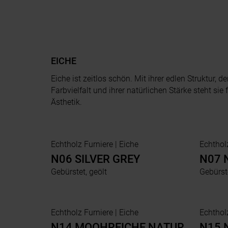
EICHE
Eiche ist zeitlos schön. Mit ihrer edlen Struktur, d
Farbvielfalt und ihrer natürlichen Stärke steht sie 
Ästhetik.
Echtholz Furniere | Eiche
N06 SILVER GREY
N07 
Gebürstet, geölt
Gebürste
Echtholz Furniere | Eiche
N14 MOOHREICHE NATUR
N15 