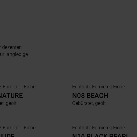
er dezenten
für langlebige
Echtholz Furniere | Eiche
Echtholz Furniere | Eiche
NATURE
N08 BEACH
t, geölt
Gebürstet, geölt
Echtholz Furniere | Eiche
Echtholz Furniere | Eiche
NUDE
N16 BLACK PEARL