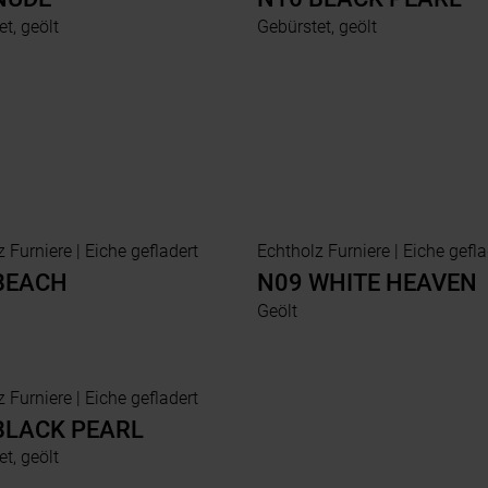
t, geölt
Gebürstet, geölt
Echtholz Furniere | Eiche gefladert
Echtholz Furniere | Eiche 
BEACH
N09 WHITE HEAVEN
Geölt
Echtholz Furniere | Eiche gefladert
BLACK PEARL
t, geölt