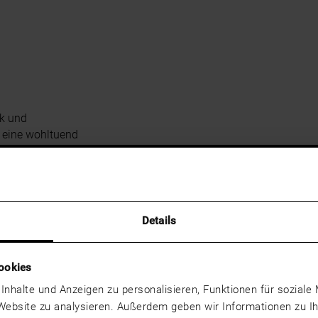
rk und
t eine wohltuend
Echtholz Furniere | Eiche sägerau
Echtholz Furniere | Eiche 
Details
NATURE
N08 BEACH
t, geölt
Gebürstet, geölt
ookies
 Inhalte und Anzeigen zu personalisieren, Funktionen für sozial
Echtholz Furniere | Eiche sägerau
 Website zu analysieren. Außerdem geben wir Informationen zu 