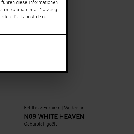
 führen diese Informationen
sie im Rahmen Ihrer Nutzung
rden. Du kannst deine
Echtholz Furniere | Wildeiche
N09 WHITE HEAVEN
Gebürstet, geölt