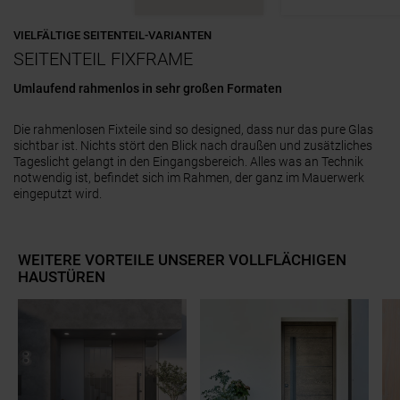
VIELFÄLTIGE SEITENTEIL-VARIANTEN
SEITENTEIL FIXFRAME
Umlaufend rahmenlos in sehr großen Formaten
3-seitig rahmenlos, variantenreich
vierseitig mit schlankem Rahmen
vierseitig mit Rahmen, dem Design der Tür angepasst
volles Paneel innen und außen ohne Rahmenoptik
mit und ohne sichtbarem Rahmen am Türstock
Die rahmenlosen Fixteile sind so designed, dass nur das pure Glas
sichtbar ist. Nichts stört den Blick nach draußen und zusätzliches
Tageslicht gelangt in den Eingangsbereich. Alles was an Technik
notwendig ist, befindet sich im Rahmen, der ganz im Mauerwerk
eingeputzt wird.
WEITERE VORTEILE UNSERER VOLLFLÄCHIGEN
HAUSTÜREN
Slider überspringen