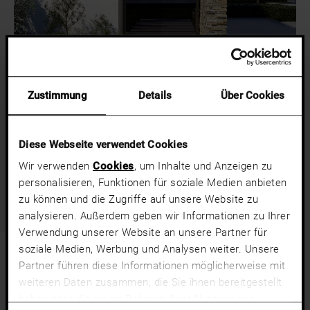
Zum Beginn des Sliders springen
Nevos Glass
Zustimmung
Details
Über Cookies
AUSSEN: GLAS
INNEN: NATUR ODER COLOR
Außergewöhnlich im High-End Design
Diese Webseite verwendet Cookies
Wir verwenden
Cookies
, um Inhalte und Anzeigen zu
Nevos Glass erleben
personalisieren, Funktionen für soziale Medien anbieten
zu können und die Zugriffe auf unsere Website zu
analysieren. Außerdem geben wir Informationen zu Ihrer
Verwendung unserer Website an unsere Partner für
soziale Medien, Werbung und Analysen weiter. Unsere
Alle Nevos Modelle erleben
Partner führen diese Informationen möglicherweise mit
weiteren Daten zusammen, die Sie ihnen bereitgestellt
haben oder die sie im Rahmen Ihrer Nutzung der