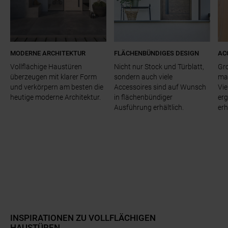
MODERNE ARCHITEKTUR
FLÄCHENBÜNDIGES DESIGN
AC
Vollflächige Haustüren
Nicht nur Stock und Türblatt,
Gro
überzeugen mit klarer Form
sondern auch viele
mac
und verkörpern am besten die
Accessoires sind auf Wunsch
Vie
heutige moderne Architektur.
in flächenbündiger
er
Ausführung erhältlich.
erh
Zum Beginn des Sliders springen
INSPIRATIONEN ZU VOLLFLÄCHIGEN
HAUSTÜREN