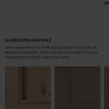
Je
Zum Beginn des Sliders springen
GLASLEISTEN AUS HOLZ
Leisten geben deiner Tür Profil, egal ob sie die Füllung oder die
Glasfläche einrahmen. Wähle zwischen kunstvollem Schwung,
abgeschrägtem Rahmen oder klarer Kante.
Slider überspringen