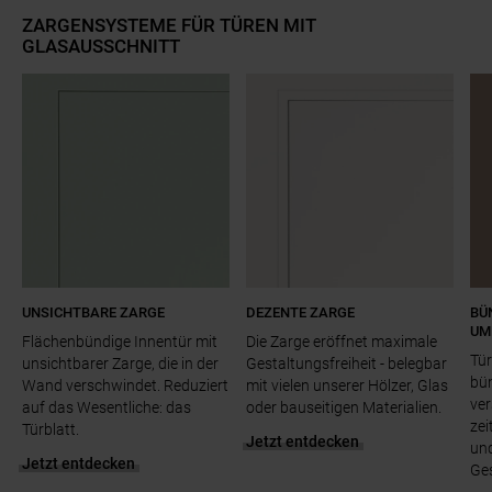
ZARGENSYSTEME FÜR TÜREN MIT
GLASAUSSCHNITT
Slider überspringen
UNSICHTBARE ZARGE
DEZENTE ZARGE
BÜ
UM
Flächenbündige Innentür mit
Die Zarge eröffnet maximale
Tür
unsichtbarer Zarge, die in der
Gestaltungsfreiheit - belegbar
bün
Wand verschwindet. Reduziert
mit vielen unserer Hölzer, Glas
ver
auf das Wesentliche: das
oder bauseitigen Materialien.
zei
Türblatt.
Jetzt entdecken
un
Jetzt entdecken
Ge