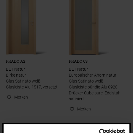
PRADO A2
PRADO C8
BET Natur
BET Natur
Birke natur
Europäischer Ahorn natur
Glas Satinato weiß
Glas Satinato weiß
Glasleiste Alu 1517, versetzt
Glasleiste bündig Alu 0920
Drücker Cube pure, Edelstahl
Merken
satiniert
Merken