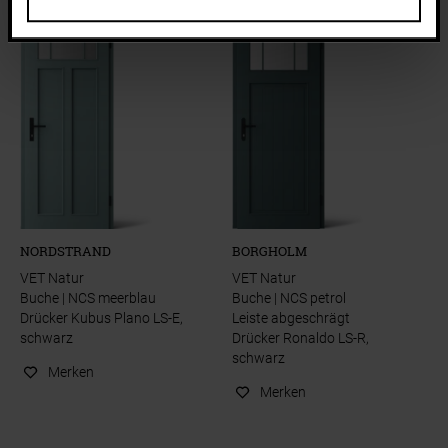
NORDSTRAND
BORGHOLM
VET Natur
VET Natur
Buche | NCS meerblau
Buche | NCS petrol
Drücker Kubus Plano LS-E,
Leiste abgeschrägt
schwarz
Drücker Ronaldo LS-R,
schwarz
Merken
Merken