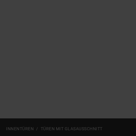
Zum Beginn des Sliders springen
INNENTÜREN
TÜREN MIT GLASAUSSCHNITT