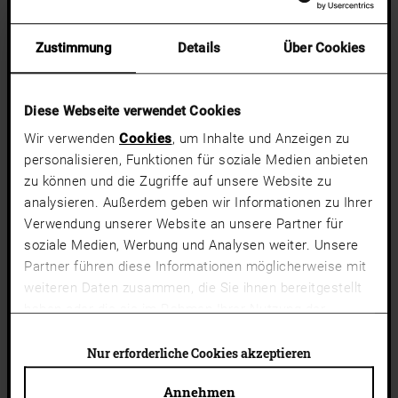
Zustimmung
Details
Über Cookies
Diese Webseite verwendet Cookies
Wir verwenden
Cookies
, um Inhalte und Anzeigen zu
personalisieren, Funktionen für soziale Medien anbieten
zu können und die Zugriffe auf unsere Website zu
analysieren. Außerdem geben wir Informationen zu Ihrer
PRADO
MODICA
Verwendung unserer Website an unsere Partner für
VET Natur
BET Natur
soziale Medien, Werbung und Analysen weiter. Unsere
Europäischer Ahorn natur
Buche | NCS graubeige,
Glas Satinato weiß
hellbeige
Partner führen diese Informationen möglicherweise mit
Drücker Cube Pure, Edelstahl
Zargen- und Füllungsleiste
weiteren Daten zusammen, die Sie ihnen bereitgestellt
satiniert
classic
haben oder die sie im Rahmen Ihrer Nutzung der
Drücker Classic, schwarz
Merken
Dienste gesammelt haben.
Cookies von Drittanbietern
Merken
(Liste)
können auch abgelehnt werden. Du kannst deine
Nur erforderliche Cookies akzeptieren
Cookie-Einstellungen jederzeit ändern.
Annehmen