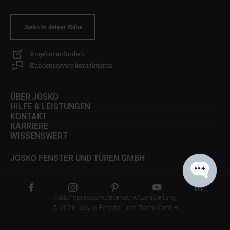
Josko in deiner Nähe
Angebot anfordern
Kundenservice kontaktieren
ÜBER JOSKO
HILFE & LEISTUNGEN
Möchtest du mehr über den
KONTAKT
Fenstertausch und unsere
KARRIERE
schönen Fenster erfahren?
WISSENSWERT
JOSKO FENSTER UND TÜREN GMBH
AGB
Impressum
Datenschutzmitteilung
© 2026 Josko Fenster und Türen GmbH