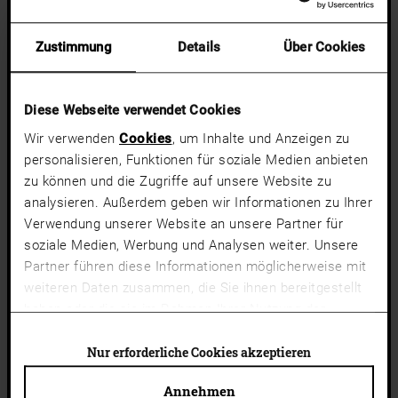
WELCHE RISIKEN GIBT ES BEI EINEM FENSTERTAUSCH?
Zustimmung
Details
Über Cookies
KÖNNEN NEUE FENSTER NACH DEM FENSTERTAUSCH ZU DICHT
SEIN?
Diese Webseite verwendet Cookies
Wir verwenden
Cookies
, um Inhalte und Anzeigen zu
personalisieren, Funktionen für soziale Medien anbieten
zu können und die Zugriffe auf unsere Website zu
analysieren. Außerdem geben wir Informationen zu Ihrer
Verwendung unserer Website an unsere Partner für
soziale Medien, Werbung und Analysen weiter. Unsere
Partner führen diese Informationen möglicherweise mit
weiteren Daten zusammen, die Sie ihnen bereitgestellt
haben oder die sie im Rahmen Ihrer Nutzung der
Dienste gesammelt haben.
Cookies von Drittanbietern
(Liste)
können auch abgelehnt werden. Du kannst deine
Nur erforderliche Cookies akzeptieren
Cookie-Einstellungen jederzeit ändern.
Annehmen