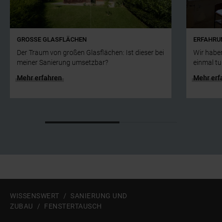
GROSSE GLASFLÄCHEN
ERFAHRU
Der Traum von großen Glasflächen: Ist dieser bei
Wir haben
meiner Sanierung umsetzbar?
einmal t
Mehr erfahren
Mehr erf
Zum Beginn des Sliders springen
WISSENSWERT
SANIERUNG UND
ZUBAU
FENSTERTAUSCH