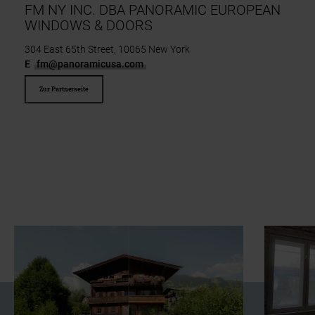
FM NY INC. DBA PANORAMIC EUROPEAN
WINDOWS & DOORS
304 East 65th Street, 10065 New York
E
fm@panoramicusa.com
Zur Partnerseite
Slider überspringen