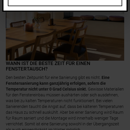
WANN IST DIE BESTE ZEIT FÜR EINEN
FENSTERTAUSCH?
Den besten Zeitpunkt für eine Sanierung gibt es nicht.
Eine
Fenstersanierung kann ganzjährig erfolgen, sofern die
Temperatur nicht unter 0 Grad Celsius sinkt.
Gewisse Materialien
für den Fenstereinbau müssen aushärten oder sich ausdehnen,
was bei zu kalten Temperaturen nicht funktioniert. Bei vielen
Sanierenden taucht die Angst auf, dass bei kälteren Temperaturen
das Haus zu schnell auskühlt. Aber bei einer Sanierung wird Raum
für Raum saniert und die Montage wird innerhalb weniger Tage
verrichtet. Somit ist eine Sanierung sowohl in der Übergangszeit
als auch eingeschränkt im Winter möglich.