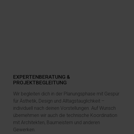
EXPERTENBERATUNG &
LOGI
PROJEKTBEGLEITUNG
Unser
Wir begleiten dich in der Planungsphase mit Gespür
eigen
für Ästhetik, Design und Alltagstauglichkeit –
Werk z
individuell nach deinen Vorstellungen. Auf Wunsch
und a
übernehmen wir auch die technische Koordination
wertvo
mit Architekten, Baumeistern und anderen
Gewerken.