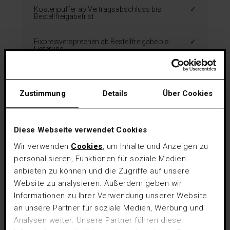
Kostenpuffer ab Vertragsabschluss bis
✓
Bestellfreigabefrist
Fixpreisversprechen ab Bestellfreigabe bis
✓
Lieferung
Logistik in eigener Hand
✓
Zustimmung
Details
Über Cookies
Garantie auf Montagezufriedenheit nach den
✓
Bestimmungen der Josko
Montagezufriedenheitsgarantie
Diese Webseite verwendet Cookies
Produktgarantie 10 Jahre laut Josko
✓
Wir verwenden
Cookies
, um Inhalte und Anzeigen zu
Servicepass für Oberflächen, Tauwasserbildung
zwischen Scheiben und mechanische
personalisieren, Funktionen für soziale Medien
Konstruktion
anbieten zu können und die Zugriffe auf unsere
Website zu analysieren. Außerdem geben wir
Ersteinstellservice
—
Informationen zu Ihrer Verwendung unserer Website
an unsere Partner für soziale Medien, Werbung und
Erweiterte Rundum Sorglos Garantie 10 Jahre
—
für Beschläge und elektronische Bauteile
Analysen weiter. Unsere Partner führen diese