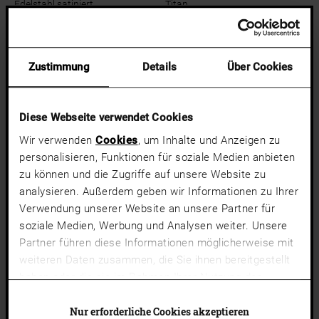
Edelstahl satiniert
Titan
Fenstergriffe | Edelstahl &
Fenstergriffe | Edelstahl &
Silbertöne
Silbertöne
Zustimmung
Details
Über Cookies
FSB 1005 ROSETTENLOS
FSB 1005 OVALROSETTE
Edelstahl satiniert
Edelstahl satiniert
Diese Webseite verwendet Cookies
Fenstergriffe | Edelstahl &
Fenstergriffe | Edelstahl &
Silbertöne
Silbertöne
Wir verwenden
Cookies
, um Inhalte und Anzeigen zu
ONE
EVO
personalisieren, Funktionen für soziale Medien anbieten
RECHTECKROSETTE
Edelstahl satiniert
zu können und die Zugriffe auf unsere Website zu
Edelstahllook
analysieren. Außerdem geben wir Informationen zu Ihrer
Verwendung unserer Website an unsere Partner für
Fenstergriffe | Edelstahl &
Fenstergriffe | Edelstahl &
soziale Medien, Werbung und Analysen weiter. Unsere
Silbertöne
Silbertöne
EVO FLAT
FSB 1005 FE
Partner führen diese Informationen möglicherweise mit
Edelstahl satiniert
Edelstahl satiniert
weiteren Daten zusammen, die Sie ihnen bereitgestellt
haben oder die sie im Rahmen Ihrer Nutzung der
Dienste gesammelt haben.
Cookies von Drittanbietern
Fenstergriffe | Edelstahl &
Fenstergriffe | Edelstahl &
Silbertöne
Silbertöne
(Liste)
können auch abgelehnt werden. Du kannst deine
Nur erforderliche Cookies akzeptieren