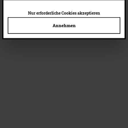
Dienste gesammelt haben.
Cookies von Drittanbietern
(Liste)
können auch abgelehnt werden. Du kannst deine
Nur erforderliche Cookies akzeptieren
Cookie-Einstellungen jederzeit ändern.
Annehmen