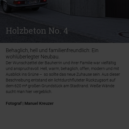
INSPIRATION
INSPIRATION
REFERENZGALERIE
REFERENZGALERIE
HOLZBETON NO. 4
HOLZBETON NO. 4
Holzbeton No. 4
Holzbeton No. 4
Behaglich, hell und familienfreundlich: Ein
wohlüberlegter Neubau.
Der Wunschzettel der Bauherrin und ihrer Familie war vielfältig
Der Wunschzettel der Bauherrin und ihrer Familie war vielfältig
und anspruchsvoll. Hell, warm, behaglich, offen, modern und mit
und anspruchsvoll. Hell, warm, behaglich, offen, modern und mit
Ausblick ins Grüne – so sollte das neue Zuhause sein. Aus dieser
Ausblick ins Grüne – so sollte das neue Zuhause sein. Aus dieser
Beschreibung entstand ein lichtdurchfluteter Rückzugsort auf
Beschreibung entstand ein lichtdurchfluteter Rückzugsort auf
dem 620 m² großen Grundstück am Stadtrand. Weiße Wände
dem 620 m² großen Grundstück am Stadtrand. Weiße Wände
sucht man hier vergeblich.
sucht man hier vergeblich.
Fotograf | Manuel Kreuzer
Fotograf | Manuel Kreuzer