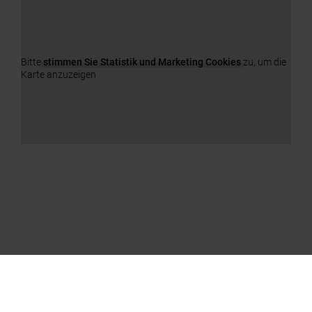
Bitte
stimmen Sie Statistik und Marketing Cookies
zu, um die
Karte anzuzeigen
UNSERE PRODUKTE