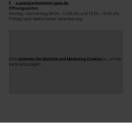
E
s.jann
@
schreinerei-jann.de
Öffnungszeiten:
Montag - Donnerstag 09:00 - 12:00 Uhr und 13:00 - 16:00 Uhr
Freitag nach telefonischer Vereinbarung!
Bitte
stimmen Sie Statistik und Marketing Cookies
zu, um die
Karte anzuzeigen