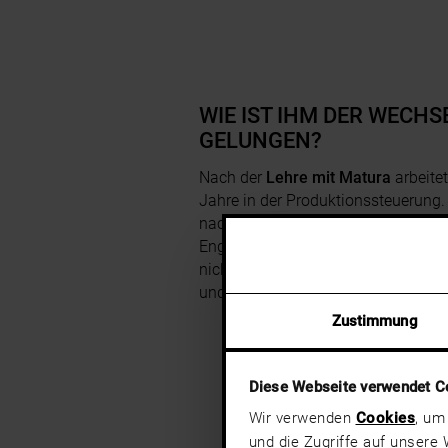
WIE IST IHM DER WECHS
GELUNGEN?
Nach der
Lehre mit Matura
arbeitet
Jahre in der Produktionssteuerung
nach IT blieb. Er begann ein Studiu
Engineering, merkte aber schnell: The
nicht seins. Also fragte er direkt b
und bekam die Chance.
Zustimmung
Diese Webseite verwendet C
Wir verwenden
Cookies
, um
und die Zugriffe auf unsere