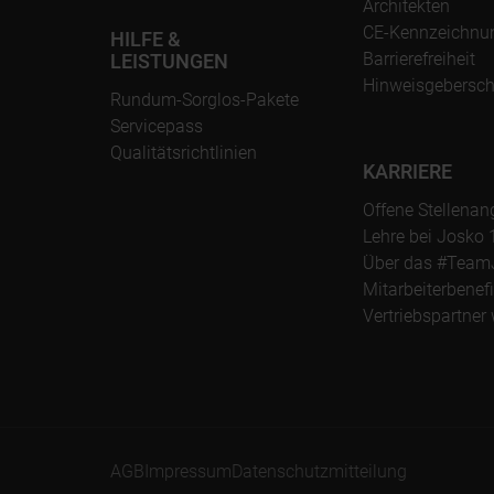
Architekten
CE-Kennzeichnu
HILFE &
Barrierefreiheit
LEISTUNGEN
Hinweisgebersch
Rundum-Sorglos-Pakete
Servicepass
Qualitätsrichtlinien
KARRIERE
Offene Stellenan
Lehre bei Josko 
Über das #Team
Mitarbeiterbenefi
Vertriebspartner
AGB
Impressum
Datenschutzmitteilung