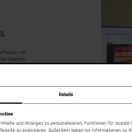
EL
e Pascal vier
. Der Wunsch
m in Software
orie allein ist
ei Josko nach –
Details
ookies
 Inhalte und Anzeigen zu personalisieren, Funktionen für sozial
 Website zu analysieren. Außerdem geben wir Informationen zu 