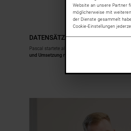
Website an unsere Partner f
möglicherweise mit weiteren
der Dienste gesammelt hab
Cookie-Einstellungen jederze
DATENSÄTZE STATT WERKSTÜCKE
Pascal startete als
Data Manager
, half dort mit
und Umsetzung neuer Softwaresysteme
und übe