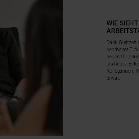
WIE SIEHT
ARBEITST
Dank Gleitzeit s
bearbeitet Tick
neuen IT-Lösung
bis heute: Er k
Kolleg:innen. M
privat.