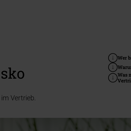
Wer b
sko
Waru
Was m
Vertr
 im Vertrieb.