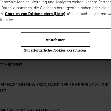
ür soziale Medien, Werbung und Analysen weiter. Unsere Partner
 Daten zusammen, die Sie ihnen bereitgestellt haben oder die 
FRAGEN ZUR LEHRE IM
en.
Cookies von Drittanbietern (Liste)
können auch abgelehnt we
#TEAMJOSKO
it ändern.
 BIST DU ZU JOSKO GEKOMMEN?
Annehmen
Nur erforderliche Cookies akzeptieren
M HAST DU DICH FÜR EINE LEHRE BEI JOSKO
SCHIEDEN?
ER HAST DU GEWUSST, DASS DER LEHRBERUF ZU DIR
ST?
 GENAU MACHST DU HEUTE?