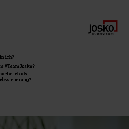
in ich?
m #TeamJosko?
ache ich als
iebssteuerung?