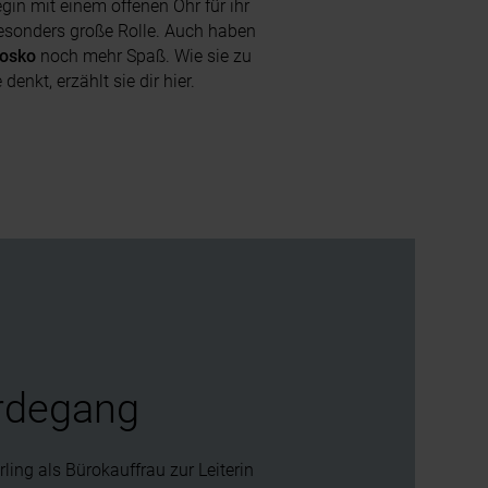
egin mit einem offenen Ohr für ihr
esonders große Rolle. Auch haben
osko
noch mehr Spaß. Wie sie zu
nkt, erzählt sie dir hier.
rdegang
ling als Bürokauffrau zur Leiterin