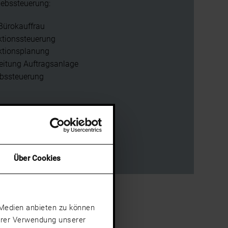
riebssteuerung:
Bürokauffrau
ktionssteuerung
ktionsplanung
eitung Auftragsanlage
ebssteuerung
Über Cookies
e Medien anbieten zu können
Ihrer Verwendung unserer