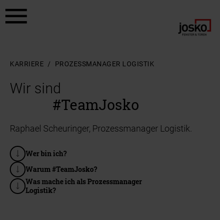
Zum Hauptinhalt springen
Zum Footer springen
KARRIERE
PROZESSMANAGER LOGISTIK
Wir sind
#TeamJosko
Raphael Scheuringer, Prozessmanager Logistik.
Wer bin ich?
Warum #TeamJosko?
Was mache ich als Prozessmanager
Logistik?