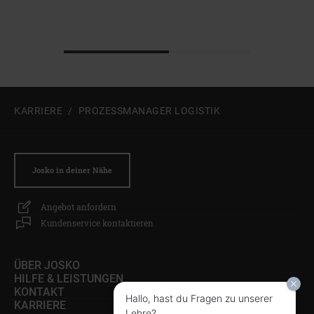
Zum Beginn des Sliders springen
KARRIERE
PROZESSMANAGER LOGISTIK
Josko in deiner Nähe
Angebot anfordern
Kundenservice kontaktieren
ÜBER JOSKO
HILFE & LEISTUNGEN
KONTAKT
Hallo, hast du Fragen zu unserer
KARRIERE
Lehre?