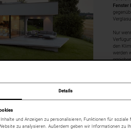
Fenster 
gegenübe
Verglas
Nur wenn
Verfügu
den Klim
werden w
erreiche
Gesamte
Gebäuden
mit uns
maßgebl
Details
ookies
 Inhalte und Anzeigen zu personalisieren, Funktionen für sozial
 Website zu analysieren. Außerdem geben wir Informationen zu 