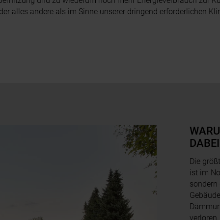
Überhitzung und zu wiederum noch mehr Energieverbrauch zur K
 der alles andere als im Sinne unserer dringend erforderlichen K
WARU
DABEI
Die größ
ist im N
sondern 
Gebäuden
Dämmung 
verloren