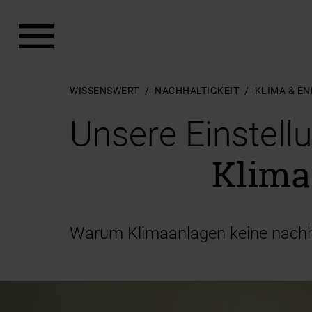
Zum Hauptinhalt springen
Zum Footer springen
WISSENSWERT
NACHHALTIGKEIT
KLIMA & EN
Unsere Einstell
Klima
Warum Klimaanlagen keine nachh