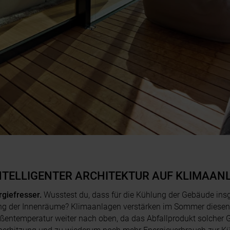
INTELLIGENTER ARCHITEKTUR AUF KLIMAA
giefresser.
Wusstest du, dass für die Kühlung der Gebäude ins
ung der Innenräume? Klimaanlagen verstärken im Sommer diesen E
ßentemperatur weiter nach oben, da das Abfallprodukt solcher Ge