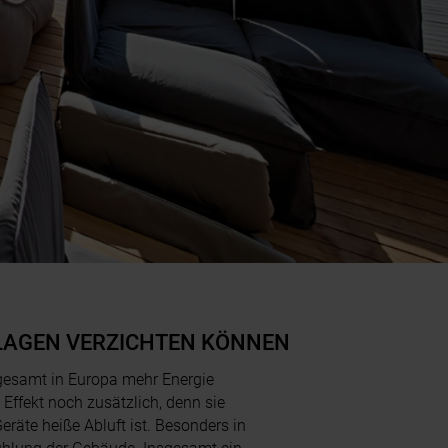
NLAGEN VERZICHTEN KÖNNEN
gesamt in Europa mehr Energie
ffekt noch zusätzlich, denn sie
räte heiße Abluft ist. Besonders in