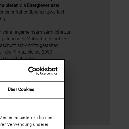
halbieren
die
Energieverluste
r einer früher üblichen Zweifach-
ung.
 wir alle gemeinsam sämtliche zur
ng stehenden Maßnahmen nutzen,
aschutz aktiv mitzugestalten,
ir die Klimaziele bis 2050
n. Da fast 40% des
nergieverbrauchs in Europa
 zuzuschreiben sind, leisten wir
eren
Fenstern und Türen
einen
ichen Beitrag.
Über Cookies
e Medien anbieten zu können
Ihrer Verwendung unserer