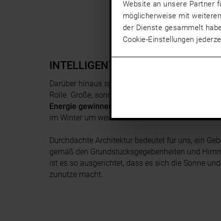
Website an unsere Partner f
möglicherweise mit weiteren
der Dienste gesammelt hab
Cookie-Einstellungen jederze
INTELLIGENTE ARCHITEKTUR
Darüber hinaus spielt auch ihre
Ausrichtung und 
Rolle. Große, sonnenseitig ausgerichtete Fenster
Energie gewinnen
als sie verlieren. Zudem senke
im Winter um weitere
15%.
Durchdachte Architektur bedeutet für uns, ein Geb
gemäß den Grundstücksgegebenheiten und Himme
ist es so ausgerichtet, dass es sich die Sonne un
zunutze macht.