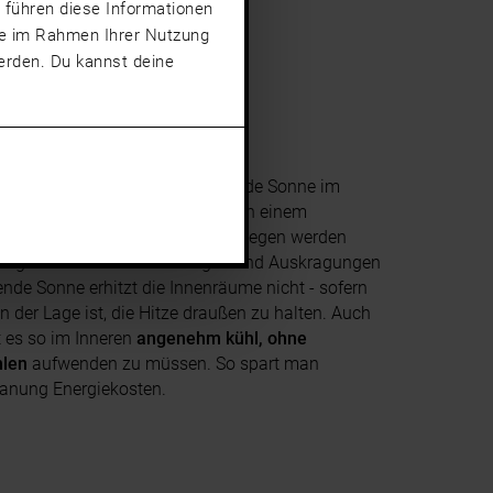
 führen diese Informationen
sie im Rahmen Ihrer Nutzung
rden. Du kannst deine
e Verglasungen und die tiefstehende Sonne im
zu
solarem Wärmegewinn
(wie in einem
ergie zu sparen. Im Sommer hingegen werden
eitige Sonnenschutz-Lösungen und Auskragungen
nde Sonne erhitzt die Innenräume nicht - sofern
 der Lage ist, die Hitze draußen zu halten. Auch
t es so im Inneren
angenehm kühl, ohne
hlen
aufwenden zu müssen. So spart man
Planung Energiekosten.