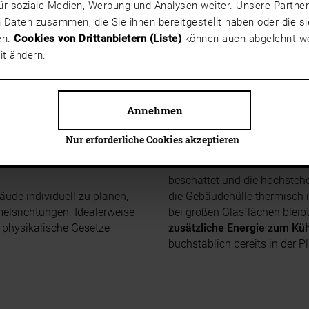
ür soziale Medien, Werbung und Analysen weiter. Unsere Partner
 Daten zusammen, die Sie ihnen bereitgestellt haben oder die 
en.
Cookies von Drittanbietern (Liste)
können auch abgelehnt we
it ändern.
Annehmen
Positionierung
am Haus eine
Beispiel: Größere, südseitig
 können übers Jahr
mehr
Winter verhelfen dem Raum 
Nur erforderliche Cookies akzeptieren
n sie den
Heizenergie-Bedarf
Glashaus) und somit Heizen
diese Flächen durch außens
beschattet und die hochstehe
äude individuell zu planen,
die Gebäudehülle thermisch in
lsrichtungen. Idealerweise
bei großen Glasflächen bleib
d physikalische Gesetze
zusätzliche Energie zum Kü
buchstäblich bereits in der 