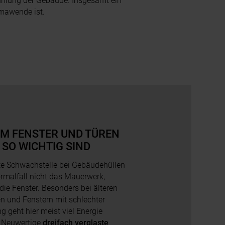
ühlung der Gebäude. Insgesamt ein
limawende ist.
M FENSTER UND TÜREN
 SO WICHTIG SIND
te Schwachstelle bei Gebäudehüllen
ormalfall nicht das Mauerwerk,
die Fenster. Besonders bei älteren
 und Fenstern mit schlechter
geht hier meist viel Energie
. Neuwertige
dreifach verglaste