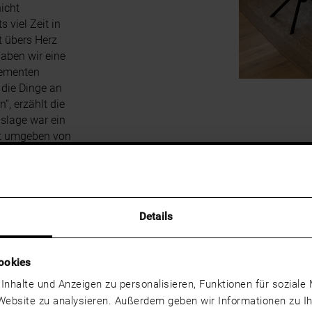
icht
s viel Zeit in
t übers Herz
haben wir eine
lementen
 die Dinge an
”, erzählt die
gslage war ein
st umgeben von
nes Bächlein
Minuten mit
ei einer
ne besonders
wärmt Simone.
Details
ookies
 Inhalte und Anzeigen zu personalisieren, Funktionen für sozial
 Website zu analysieren. Außerdem geben wir Informationen zu 