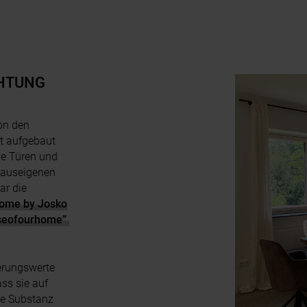
CHTUNG
on den
t aufgebaut
die Türen und
hauseigenen
ar die
ome by Josko
useofourhome”
,
nerungswerte
ass sie auf
ie Substanz