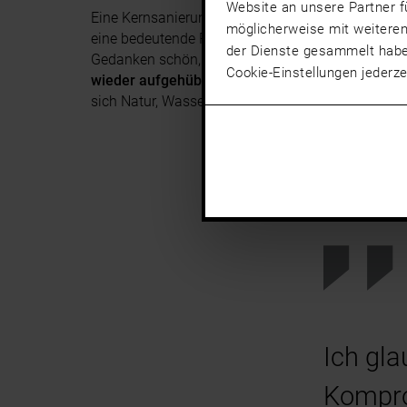
Website an unsere Partner f
Eine Kernsanierung hat auch unsere
beHome by J
möglicherweise mit weiteren
eine bedeutende Rolle. Sie waren auf der Suche 
der Dienste gesammelt hab
Gedanken schön, dass es bereits viele Häuser gi
Cookie-Einstellungen jederze
wieder aufgehübscht.
Der Grundriss des Hauses 
sich Natur, Wasser und viel Freiraum. Das wäre be
Ich gla
Kompro