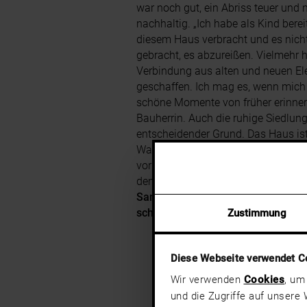
war noch gut, ein Abriss teuer und n
nachhaltig. „Ich habe als Kind bereit
diesem Haus verbracht und es nich
gebracht, es abzureißen. Vielmehr 
Verbindung aus alten und neuen E
geschaffen. Ich mag es, wenn mich
schöne Momente von früher erinnern
Bauherrin. Auch die ruhige Siedlun
entscheidender Grund. Das Haus i
Wald, direkt daneben fließt ein klei
vorbei. Trotzdem sind es nur zehn 
dem Auto in die Stadt.
„Vor allem b
Sanierung hat man die Chance, ei
schöne Lage zu bekommen”
, sch
Zustimmung
Diese Webseite verwendet C
Wir verwenden
Cookies
, um
und die Zugriffe auf unsere