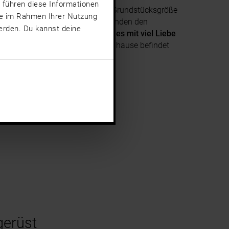
 führen diese Informationen
 sie und ihren Partner spielte die Grundstücksgröße
sie im Rahmen Ihrer Nutzung
en für den Familienhund. „Wir fanden den
rden. Du kannst deine
u bebauen, haben wir Vorhandenes mit viel Liebe
iegende Garten. Rundum unser Zuhause befindet
erüst