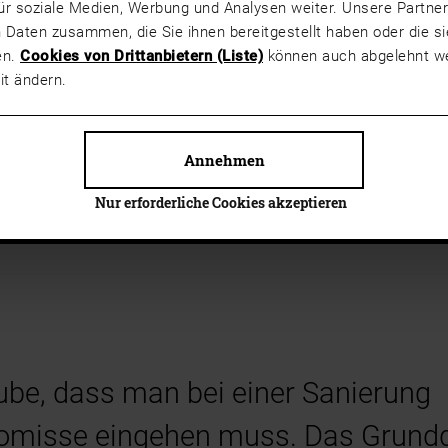
ür soziale Medien, Werbung und Analysen weiter. Unsere Partner
osko Ambassadorin Lilli, alias “landmomente”
, geschafft. Für
 Daten zusammen, die Sie ihnen bereitgestellt haben oder die 
nach einem eigenen Heim mit viel Grünland, zum Toben und Spiel
en.
Cookies von Drittanbietern (Liste)
können auch abgelehnt we
bt, die einfach etwas Zuwendung brauchen.
Statt neue Fläche z
it ändern.
hat uns gut gefallen, aber ausschlaggebend war der große uml
i einem Neubau so nicht möglich gewesen”, berichtet Lilli.
Annehmen
Nur erforderliche Cookies akzeptieren
ube, dass man bei einer Sanierung
misse eingehen muss. Das Grundg