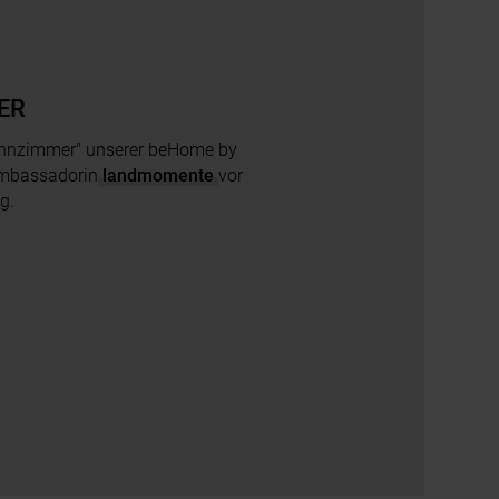
ER
hnzimmer" unserer beHome by
mbassadorin
landmomente
vor
ng.