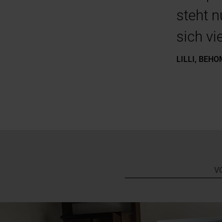
steht n
sich vi
LILLI, BEH
V