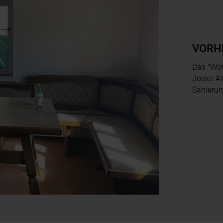
VORH
Das "Wo
Josko A
Sanieru