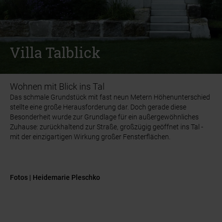
INSPIRATION
INSPIRATION
REFERENZGALERIE
REFERENZGALERIE
VILLA TALBLICK
VILLA TALBLICK
Villa Talblick
Villa Talblick
Wohnen mit Blick ins Tal
Das schmale Grundstück mit fast neun Metern Höhenunterschied
Das schmale Grundstück mit fast neun Metern Höhenunterschied
stellte eine große Herausforderung dar. Doch gerade diese
stellte eine große Herausforderung dar. Doch gerade diese
Besonderheit wurde zur Grundlage für ein außergewöhnliches
Besonderheit wurde zur Grundlage für ein außergewöhnliches
Zuhause: zurückhaltend zur Straße, großzügig geöffnet ins Tal -
Zuhause: zurückhaltend zur Straße, großzügig geöffnet ins Tal -
mit der einzigartigen Wirkung großer Fensterflächen.
mit der einzigartigen Wirkung großer Fensterflächen.
Fotos | Heidemarie Pleschko
Fotos | Heidemarie Pleschko