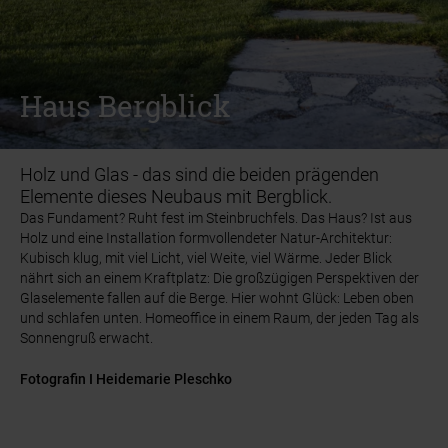
INSPIRATION
INSPIRATION
REFERENZGALERIE
REFERENZGALERIE
HAUS BERGBLICK
HAUS BERGBLICK
Haus Bergblick
Haus Bergblick
Holz und Glas - das sind die beiden prägenden
Elemente dieses Neubaus mit Bergblick.
Das Fundament? Ruht fest im Steinbruchfels. Das Haus? Ist aus
Das Fundament? Ruht fest im Steinbruchfels. Das Haus? Ist aus
Holz und eine Installation formvollendeter Natur-Architektur:
Holz und eine Installation formvollendeter Natur-Architektur:
Kubisch klug, mit viel Licht, viel Weite, viel Wärme. Jeder Blick
Kubisch klug, mit viel Licht, viel Weite, viel Wärme. Jeder Blick
nährt sich an einem Kraftplatz: Die großzügigen Perspektiven der
nährt sich an einem Kraftplatz: Die großzügigen Perspektiven der
Glaselemente fallen auf die Berge. Hier wohnt Glück: Leben oben
Glaselemente fallen auf die Berge. Hier wohnt Glück: Leben oben
und schlafen unten. Homeoffice in einem Raum, der jeden Tag als
und schlafen unten. Homeoffice in einem Raum, der jeden Tag als
Sonnengruß erwacht.
Sonnengruß erwacht.
Fotografin I Heidemarie Pleschko
Fotografin I Heidemarie Pleschko