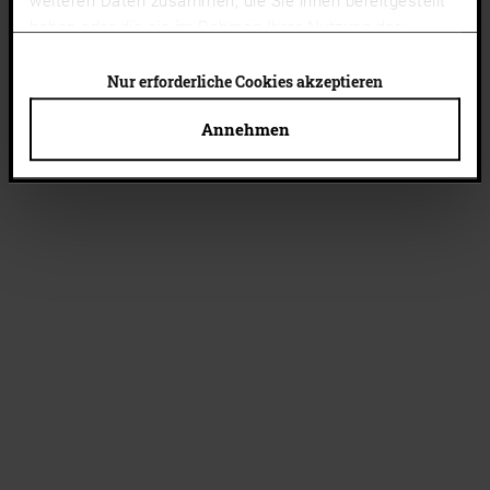
weiteren Daten zusammen, die Sie ihnen bereitgestellt
haben oder die sie im Rahmen Ihrer Nutzung der
Dienste gesammelt haben.
Cookies von Drittanbietern
(Liste)
können auch abgelehnt werden. Du kannst deine
Nur erforderliche Cookies akzeptieren
Cookie-Einstellungen jederzeit ändern.
Annehmen