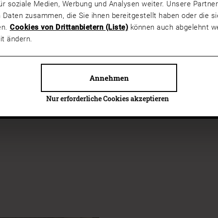
s. Deshalb definiert Josko
ür soziale Medien, Werbung und Analysen weiter. Unsere Partner
nselemente, die hohe
 Daten zusammen, die Sie ihnen bereitgestellt haben oder die 
d zugleich auch mit
en.
Cookies von Drittanbietern (Liste)
können auch abgelehnt we
inrichtungsgegenstände, die
it ändern.
leihen.
Annehmen
Nur erforderliche Cookies akzeptieren