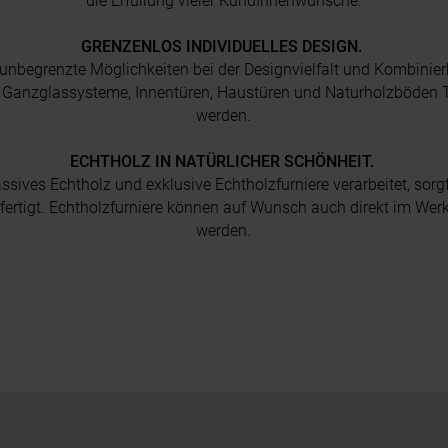
die Erfüllung vieler KundInnenwünsche.
GRENZENLOS INDIVIDUELLES DESIGN.
unbegrenzte Möglichkeiten bei der Designvielfalt und Kombinier
 Ganzglassysteme, Innentüren, Haustüren und Naturholzböden 
werden.
ECHTHOLZ IN NATÜRLICHER SCHÖNHEIT.
sives Echtholz und exklusive Echtholzfurniere verarbeitet, sor
gefertigt. Echtholzfurniere können auf Wunsch auch direkt im Wer
werden.