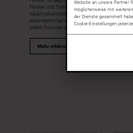
Fenster, so sagt man, sind die Augen eines Hause
Website an unsere Partner f
Fenster und Türen aus Holz nicht nur als Funktio
möglicherweise mit weiteren
bauphysikalische Anforderungen erfüllen: Sie sin
der Dienste gesammelt hab
besonderem handwerklichem Können gefertigte E
Cookie-Einstellungen jederze
jedem Zuhause außergewöhnlichen Charakter ver
Mehr erfahren