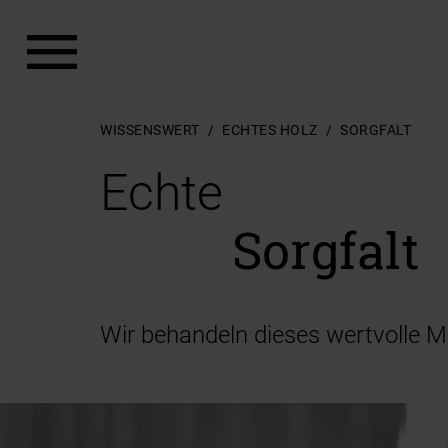
Zum Hauptinhalt springen
Zum Footer springen
WISSENSWERT
ECHTES HOLZ
SORGFALT
Echte
Sorgfalt
Wir behandeln dieses wertvolle M